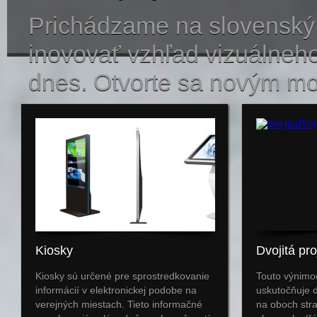
Prichádzame na slovenský 
inovovať vzhľad vizuálneh
dnes. Otvorte sa novým mo
Kiosky
Dvojitá pro
Kiosky sú určené pre sprostredkovanie
Touto výnimo
informácií v elektronickej podobe na
uskutočňuje d
verejných miestach. Tieto informačné
na oboch str