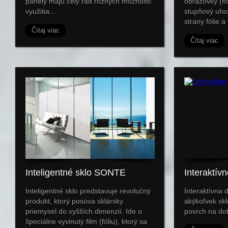
panely majú celý rad rôznych možností
obrazovky (fó
využitia...
stupňový uhol 
strany fólie a
Čítaj viac
Čítaj viac
Inteligentné sklo SONTE
Interaktív
Inteligentné sklo predstavuje revolučný
Interaktívna 
produkt, ktorý posúva sklársky
akýkoľvek skl
priemysel do vyšších dimenzií. Ide o
povrch na dot
špeciálne vyvinutý film (fóliu), ktorý sa