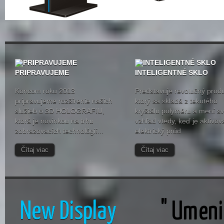
PRIPRAVUJEME
INTELIGENTNÉ SKLO
Koncom roku 2013
Predstavuje revolučný produ
pripravujeme rozšírenie našich
ktorý sa skladá z tekutého
služieb o 3D HOLOGRAFIU,
kryštálu polyméru a mení sv
ktorá je novinkou na trhu
vzhľad vtedy, keď je aktivov
zobrazovacích technológií...
elektrický prúd...
Čítaj viac
Čítaj viac
New Display
" Umenie z