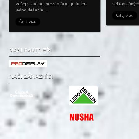
Vašej vizuálnej prezentácie, je tu len
veľkoplošných
jedno riešenie....
Čítaj viac
Čítaj viac
NAŠI PARTNERI
NAŠI ZÁKAZNÍCI